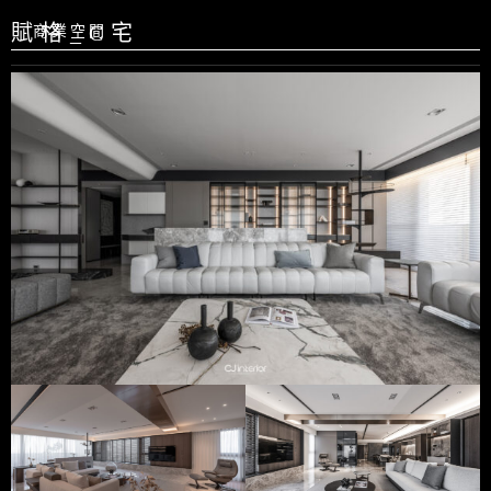
賦格_C宅
商業空間